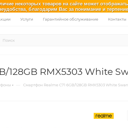
аличие некоторых товаров на сайте может отображат
неудобства, благодарим Вас за понимание и терпение
Акции
Услуги
Гарантийное обслуживание
Контакты
B/128GB RMX5303 White S
—
тфоны
Смартфон Realme C71 6GB/128GB RMX5303 White Swa