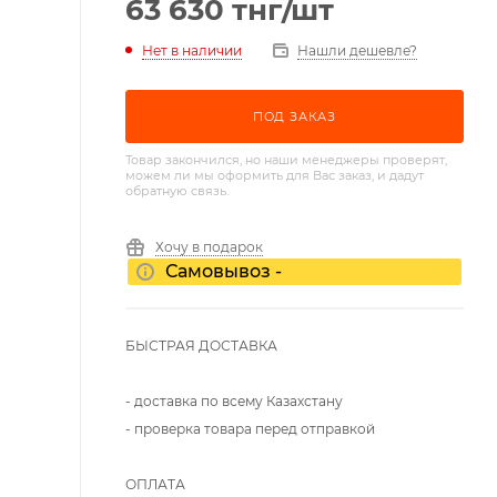
63 630
тнг
/шт
Нет в наличии
Нашли дешевле?
ПОД ЗАКАЗ
Товар закончился, но наши менеджеры проверят,
можем ли мы оформить для Вас заказ, и дадут
обратную связь.
Хочу в подарок
Самовывоз -
БЫСТРАЯ ДОСТАВКА
- доставка по всему Казахстану
- проверка товара перед отправкой
ОПЛАТА