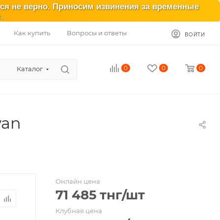
ься не верно. Приносим извинения за временные
.
Как купить
Вопросы и ответы
ВОЙТИ
0
0
0
Каталог
wan
n
Онлайн цена
71 485
тнг
/шт
Клубная цена