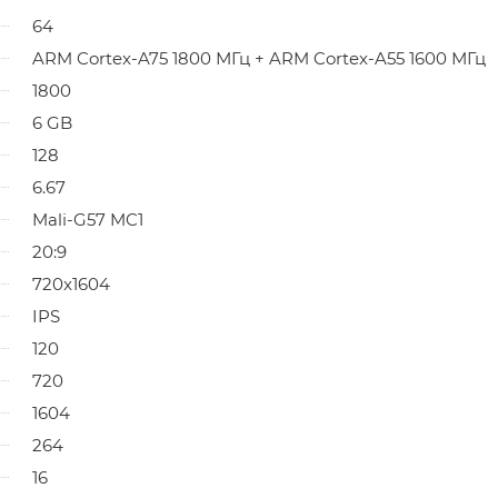
64
ARM Cortex-A75 1800 МГц + ARM Cortex-A55 1600 МГц
1800
6 GB
128
6.67
Mali-G57 MC1
20:9
720x1604
IPS
120
720
1604
264
16