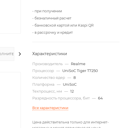
- при получении
- безналичный расчет
- банковской картой или Kaspi QR
- в рассрочку и кредит
Характеристики
ОЛНИТЕЛЬНО
Производитель
—
Realme
Процессор
—
UniSoC Tiger T7250
Количество ядер
—
8
Платформа
—
UniSoC
Техпроцесс, нм
—
12
Разрядность процессора, бит
—
64
Все характеристики
Цена действительна только для интернет-
магазина и может отличаться от цен в