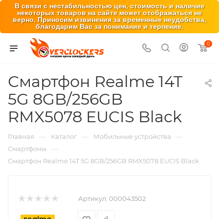
В связи с нестабильностью цен, стоимость и наличие
некоторых товаров на сайте может отображаться не
верно. Приносим извинения за временные неудобства,
благодарим Вас за понимание и терпение.
0
Смартфон Realme 14T
5G 8GB/256GB
RMX5078 EUCIS Black
—
—
—
Главная
Каталог
Мобильные устройства
—
Смартфоны
Смартфон Realme 14T 5G 8GB/256GB RMX5078 EUCIS Black
Артикул:
000043502