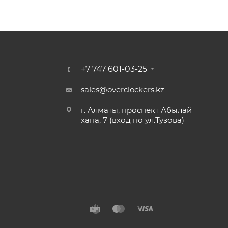
+7 747 601-03-25
sales@overclockers.kz
г. Алматы, проспект Абылай
хана, 7 (вход по ул.Тузова)
Алматы
Павлодар
Б