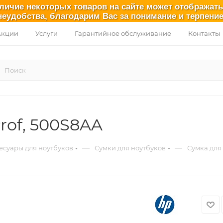
аличие некоторых товаров на сайте может отображат
неудобства, благодарим Вас за понимание и терпение
Акции
Услуги
Гарантийное обслуживание
Контакты
rof, 500S8AA
—
—
есуары для ноутбуков
Сумки для ноутбуков
Сумка для 