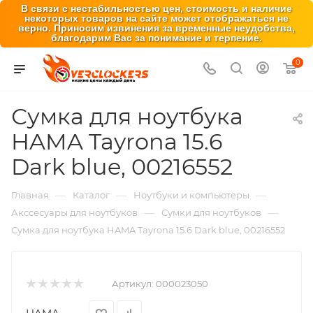
В связи с нестабильностью цен, стоимость и наличие
некоторых товаров на сайте может отображаться не
верно. Приносим извинения за временные неудобства,
благодарим Вас за понимание и терпение.
0
Сумка для ноутбука
HAMA Tayrona 15.6
Dark blue, 00216552
—
—
—
Главная
Каталог
Ноутбуки и компьютеры
—
—
Акссесуары для ноутбуков
Сумки для ноутбуков
Сумка для ноутбука HAMA Tayrona 15.6 Dark blue, 00216552
Артикул:
000023050