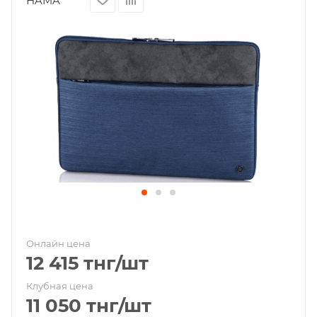
HAMA
Онлайн цена
12 415
тнг
/шт
Клубная цена
11 050
тнг
/шт