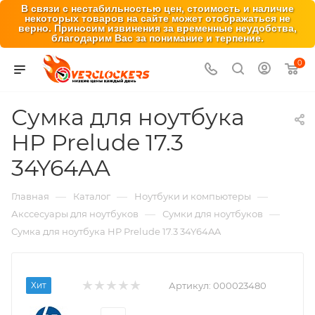
В связи с нестабильностью цен, стоимость и наличие
некоторых товаров на сайте может отображаться не
верно. Приносим извинения за временные неудобства,
благодарим Вас за понимание и терпение.
0
Сумка для ноутбука
HP Prelude 17.3
34Y64AA
—
—
—
Главная
Каталог
Ноутбуки и компьютеры
—
—
Акссесуары для ноутбуков
Сумки для ноутбуков
Сумка для ноутбука HP Prelude 17.3 34Y64AA
Хит
Артикул:
000023480