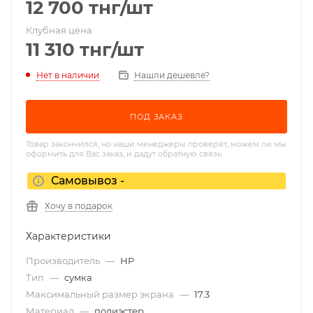
12 700
тнг
/шт
Клубная цена
11 310
тнг
/шт
Нет в наличии
Нашли дешевле?
ПОД ЗАКАЗ
Товар закончился, но наши менеджеры проверят, можем ли мы
оформить для Вас заказ, и дадут обратную связь.
Самовывоз -
Хочу в подарок
Характеристики
Производитель
—
HP
Тип
—
сумка
Максимальный размер экрана
—
17.3
Материал
—
полиэстер