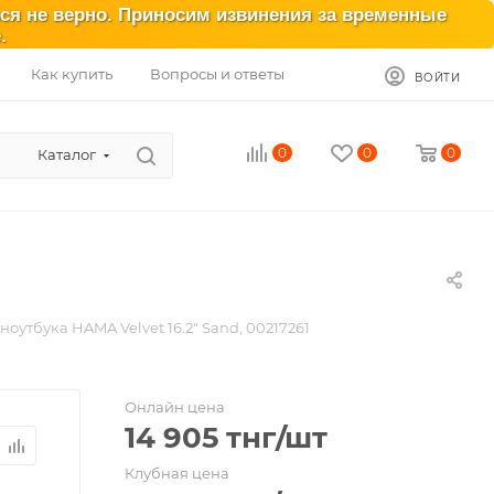
ься не верно. Приносим извинения за временные
.
Как купить
Вопросы и ответы
ВОЙТИ
0
0
0
Каталог
1
ноутбука HAMA Velvet 16.2" Sand, 00217261
Онлайн цена
14 905
тнг
/шт
Клубная цена