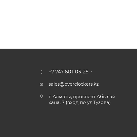
+7 747 601-03-25
sales@overclockers.kz
г. Алматы, проспект Абылай
хана, 7 (вход по ул.Тузова)