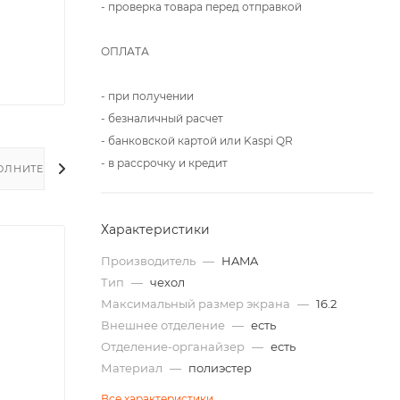
- проверка товара перед отправкой
ОПЛАТА
- при получении
- безналичный расчет
- банковской картой или Kaspi QR
- в рассрочку и кредит
ОЛНИТЕЛЬНО
Характеристики
Производитель
—
HAMA
Тип
—
чехол
Максимальный размер экрана
—
16.2
Внешнее отделение
—
есть
Отделение-органайзер
—
есть
Материал
—
полиэстер
Все характеристики