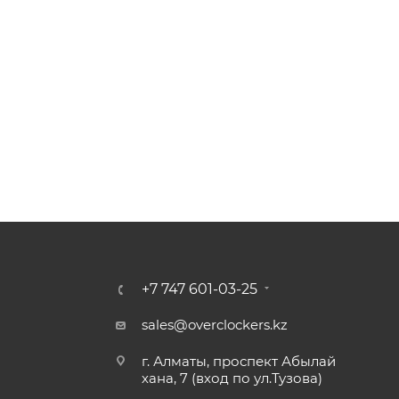
+7 747 601-03-25
sales@overclockers.kz
г. Алматы, проспект Абылай
хана, 7 (вход по ул.Тузова)