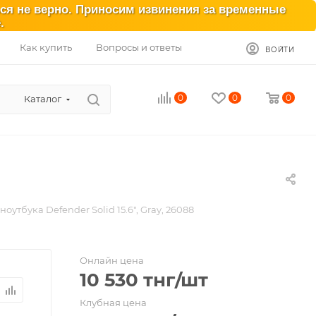
ься не верно. Приносим извинения за временные
.
Как купить
Вопросы и ответы
ВОЙТИ
0
0
0
Каталог
ноутбука Defender Solid 15.6", Gray, 26088
Онлайн цена
10 530
тнг
/шт
Клубная цена