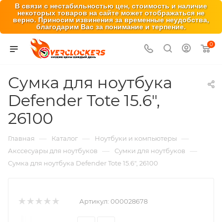
В связи с нестабильностью цен, стоимость и наличие
некоторых товаров на сайте может отображаться не
верно. Приносим извинения за временные неудобства,
благодарим Вас за понимание и терпение.
0
Сумка для ноутбука
Defender Tote 15.6",
26100
—
—
—
Главная
Каталог
Ноутбуки и компьютеры
—
—
Акссесуары для ноутбуков
Сумки для ноутбуков
Сумка для ноутбука Defender Tote 15.6", 26100
Артикул:
000028678