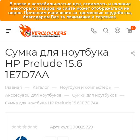
В связи с нестабильностью цен, стоимость и наличие
некоторых товаров на сайте может отображаться не
верно. Приносим извинения за временные неудобства,
благодарим Вас за понимание и терпение.
0
Сумка для ноутбука
HP Prelude 15.6
1E7D7AA
—
—
—
Главная
Каталог
Ноутбуки и компьютеры
—
—
Акссесуары для ноутбуков
Сумки для ноутбуков
Сумка для ноутбука HP Prelude 15.6 1E7D7AA
Артикул:
000029729