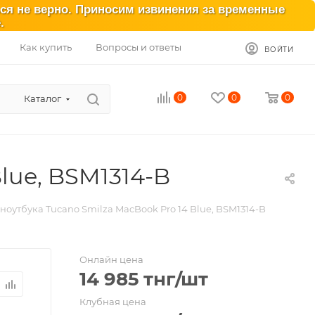
ься не верно. Приносим извинения за временные
.
Как купить
Вопросы и ответы
ВОЙТИ
0
0
0
Каталог
lue, BSM1314-B
ноутбука Tucano Smilza MacBook Pro 14 Blue, BSM1314-B
Онлайн цена
14 985
тнг
/шт
Клубная цена