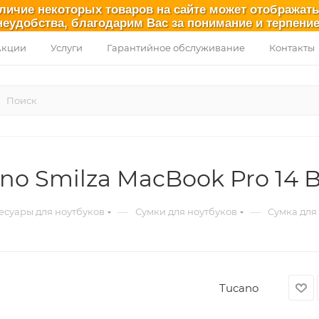
аличие некоторых товаров на сайте может отображат
неудобства, благодарим Вас за понимание и терпение
Акции
Услуги
Гарантийное обслуживание
Контакты
no Smilza MacBook Pro 14 B
—
—
есуары для ноутбуков
Сумки для ноутбуков
Сумка для 
Tucano