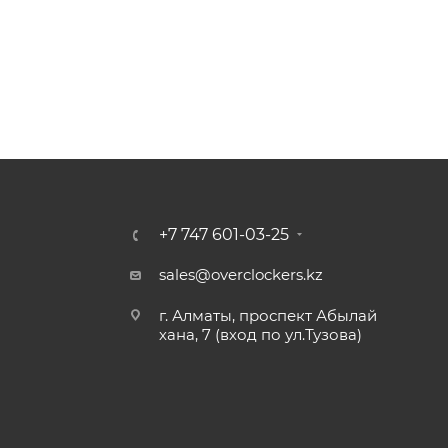
+7 747 601-03-25
sales@overclockers.kz
г. Алматы, проспект Абылай
хана, 7 (вход по ул.Тузова)