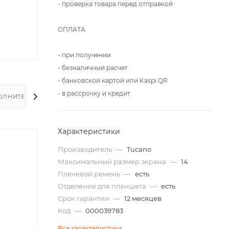
- проверка товара перед отправкой
ОПЛАТА
- при получении
- безналичный расчет
- банковской картой или Kaspi QR
- в рассрочку и кредит
ОЛНИТЕЛЬНО
Характеристики
Производитель
—
Tucano
Максимальный размер экрана
—
14
Плечевой ремень
—
есть
Отделение для планшета
—
есть
Срок гарантии
—
12 месяцев
Код
—
000039783
Все характеристики