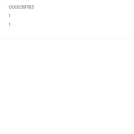
000039783
1
1