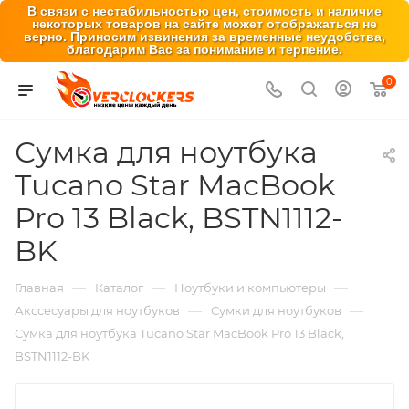
В связи с нестабильностью цен, стоимость и наличие
некоторых товаров на сайте может отображаться не
верно. Приносим извинения за временные неудобства,
благодарим Вас за понимание и терпение.
0
Сумка для ноутбука
Tucano Star MacBook
Pro 13 Black, BSTN1112-
BK
—
—
—
Главная
Каталог
Ноутбуки и компьютеры
—
—
Акссесуары для ноутбуков
Сумки для ноутбуков
Сумка для ноутбука Tucano Star MacBook Pro 13 Black,
BSTN1112-BK