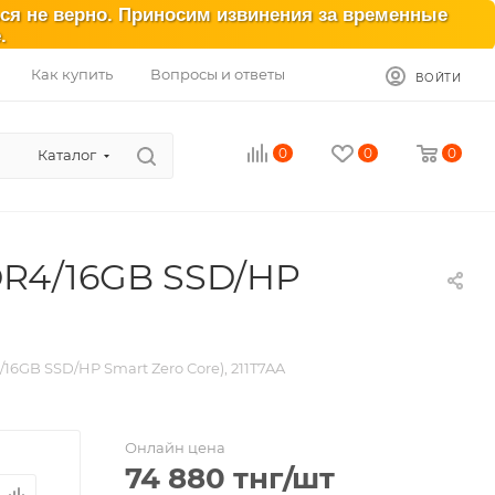
ься не верно. Приносим извинения за временные
.
Как купить
Вопросы и ответы
ВОЙТИ
0
0
0
Каталог
DDR4/16GB SSD/HP
16GB SSD/HP Smart Zero Core), 211T7AA
Онлайн цена
74 880
тнг
/шт