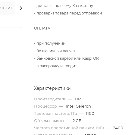
- доставка по всему Казахстану
ОЛНИТЕЛЬНО
- проверка товара перед отправкой
ОПЛАТА
- при получении
- безналичный расчет
- банковской картой или Kaspi QR
- в рассрочку и кредит
Характеристики
Производитель
—
HP
Процессор
—
Intel Celeron
Тактовая частота, ГГц
—
1100
Объем памяти
—
2 GB
Частота оперативной памяти, МГц
—
2400
Материал корпуса
—
металл