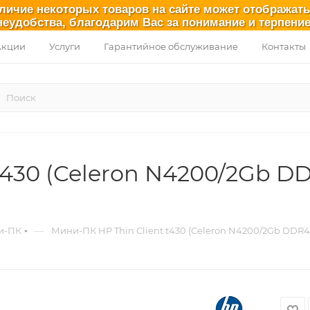
аличие некоторых товаров на сайте может отображат
неудобства, благодарим Вас за понимание и терпение
Акции
Услуги
Гарантийное обслуживание
Контакты
t430 (Celeron N4200/2Gb 
—
и-ПК
Мини-ПК HP Thin Client t430 (Celeron N4200/2Gb DDR4/