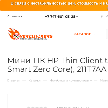
В связи с нестабильностью цен, стоимость и н
+7 747 601-03-25
Алматы
КАТАЛОГ
Мини-ПК HP Thin Client 
Smart Zero Core), 211T7AA
—
—
—
Главная
Каталог
Ноутбуки и компьютеры
Мин
Артикул:
000034152