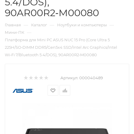
5.4/DOS),
90AR00R2‑M00080
—
—
—
Главная
Каталог
Ноутбуки и компьютеры
—
Мини-ПК
Платформа для Mini PC ASUS NUC 15 Pro (Core Ultra 5
225H/SO‑DIMM DDR5/Gen5x4 SSD/Intel Arc Graphics/Intel
Wi‑Fi 7/Bluetooth 5.4/DOS), 90AR00R2‑M00080
Артикул:
000040489