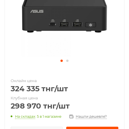
Онлайн цена
324 335
тнг
/шт
Клубная цена
298 970
тнг
/шт
На складах
: 5
в 1 магазине
Нашли дешевле?