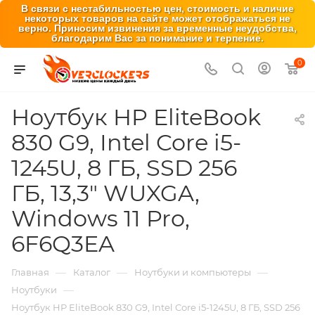
В связи с нестабильностью цен, стоимость и наличие
некоторых товаров на сайте может отображаться не
верно. Приносим извинения за временные неудобства,
благодарим Вас за понимание и терпение.
0
Ноутбук HP EliteBook
830 G9, Intel Core i5-
1245U, 8 ГБ, SSD 256
ГБ, 13,3″ WUXGA,
Windows 11 Pro,
6F6Q3EA
—
—
—
Главная
Каталог
Ноутбуки и компьютеры
—
Ноутбуки
Ноутбук HP EliteBook 830 G9, Intel Core i5-1245U, 8 ГБ, SSD 256