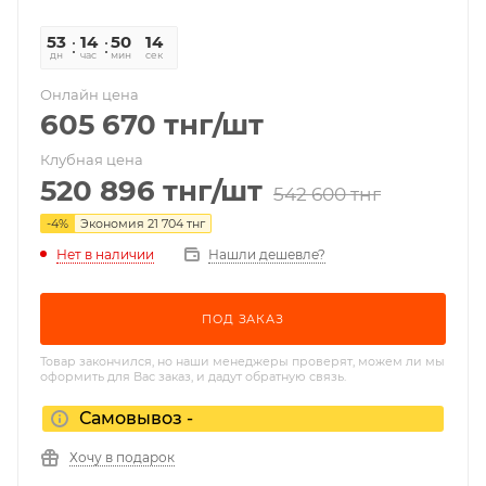
53
14
50
14
дн
час
мин
сек
Онлайн цена
605 670
тнг
/шт
Клубная цена
520 896
тнг
/шт
542 600
тнг
-
4
%
Экономия
21 704
тнг
Нет в наличии
Нашли дешевле?
ПОД ЗАКАЗ
Товар закончился, но наши менеджеры проверят, можем ли мы
оформить для Вас заказ, и дадут обратную связь.
Самовывоз -
Хочу в подарок