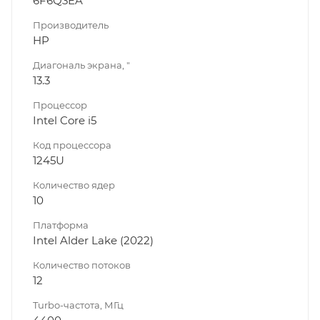
6F6Q3EA
Производитель
HP
Диагональ экрана, "
13.3
Процессор
Intel Core i5
Код процессора
1245U
Количество ядер
10
Платформа
Intel Alder Lake (2022)
Количество потоков
12
Turbo-частота, МГц