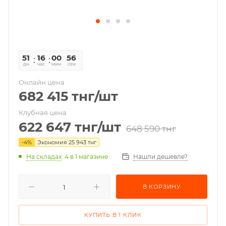
51
16
00
56
дн
час
мин
сек
Онлайн цена
682 415
тнг
/шт
Клубная цена
622 647
тнг
/шт
648 590
тнг
-
4
%
Экономия
25 943
тнг
На складах
: 4
в 1 магазине
Нашли дешевле?
В КОРЗИНУ
КУПИТЬ В 1 КЛИК