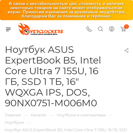
В связи с нестабильностью цен, стоимость и наличие
некоторых товаров на сайте может отображаться не
верно. Приносим извинения за временные неудобства,
благодарим Вас за понимание и терпение.
0
Ноутбук ASUS
ExpertBook B5, Intel
Core Ultra 7 155U, 16
ГБ, SSD 1 ТБ, 16″
WQXGA IPS, DOS,
90NX0751-M006M0
—
—
—
Главная
Каталог
Ноутбуки и компьютеры
—
Ноутбуки
Ноутбук ASUS ExpertBook B5, Intel Core Ultra 7 155U, 16 ГБ, SSD