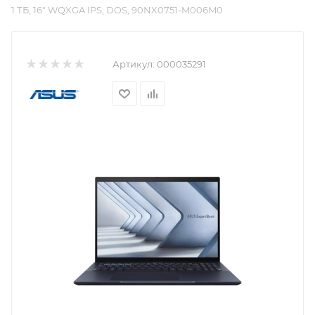
1 ТБ, 16″ WQXGA IPS, DOS, 90NX0751-M006M0
Артикул:
000035291