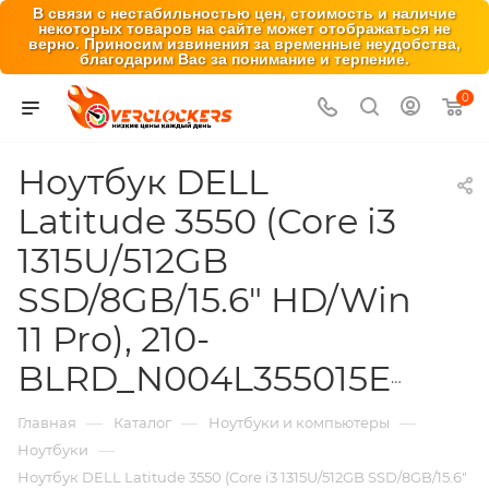
В связи с нестабильностью цен, стоимость и наличие
некоторых товаров на сайте может отображаться не
верно. Приносим извинения за временные неудобства,
благодарим Вас за понимание и терпение.
0
Ноутбук DELL
Latitude 3550 (Core i3
1315U/512GB
SSD/8GB/15.6" HD/Win
11 Pro), 210-
BLRD_N004L355015EMEA_VP
—
—
—
Главная
Каталог
Ноутбуки и компьютеры
—
Ноутбуки
Ноутбук DELL Latitude 3550 (Core i3 1315U/512GB SSD/8GB/15.6"