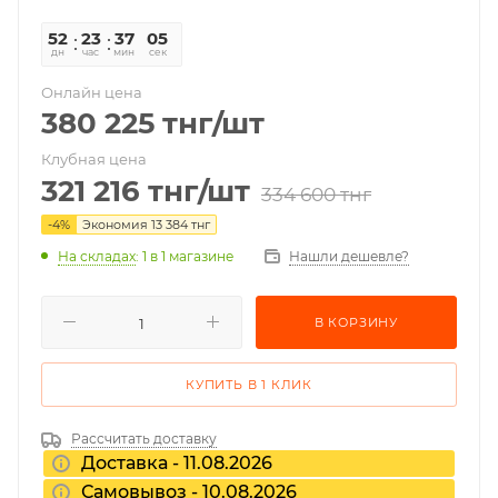
52
23
37
05
дн
час
мин
сек
Онлайн цена
380 225
тнг
/шт
Клубная цена
321 216
тнг
/шт
334 600
тнг
-
4
%
Экономия
13 384
тнг
На складах
: 1
в 1 магазине
Нашли дешевле?
В КОРЗИНУ
КУПИТЬ В 1 КЛИК
Рассчитать доставку
Доставка - 11.08.2026
Самовывоз - 10.08.2026