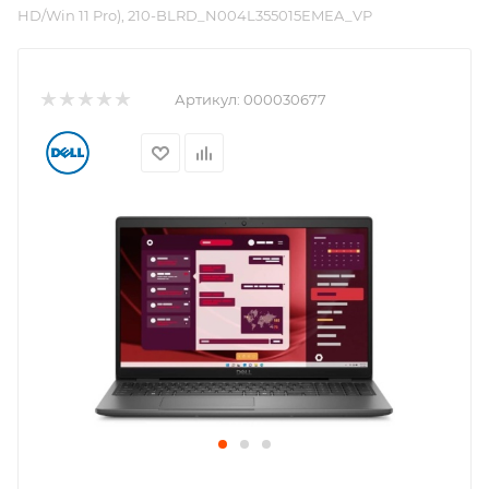
HD/Win 11 Pro), 210-BLRD_N004L355015EMEA_VP
Артикул:
000030677