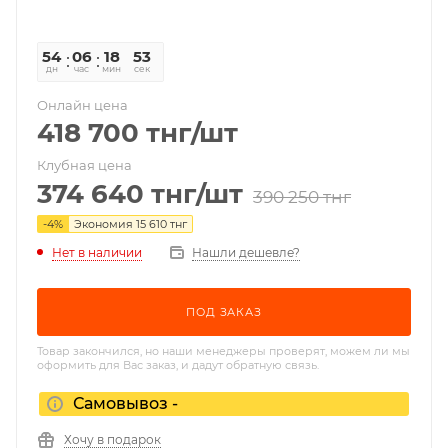
54
06
18
53
дн
час
мин
сек
Онлайн цена
418 700
тнг
/шт
Клубная цена
374 640
тнг
/шт
390 250
тнг
-
4
%
Экономия
15 610
тнг
Нет в наличии
Нашли дешевле?
ПОД ЗАКАЗ
Товар закончился, но наши менеджеры проверят, можем ли мы
оформить для Вас заказ, и дадут обратную связь.
Самовывоз -
Хочу в подарок