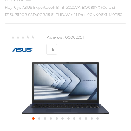
—
Ноутбуки
Ноутбук ASUS Expertbook B1 B1502CVA-BQ0897X (Core i3
1315U/512GB SSD/8GB/15.6" FHD/Win 11 Pro), 90NX06X1-M01150
Артикул:
000029911