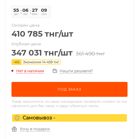
55
06
27
09
дн
час
мин
сек
Онлайн цена
410 785
тнг
/шт
Клубная цена
347 031
тнг
/шт
361 490
тнг
-
4
%
Экономия
14 459
тнг
Нет в наличии
Нашли дешевле?
ПОД ЗАКАЗ
Товар закончился, но наши менеджеры проверят, можем ли мы
оформить для Вас заказ, и дадут обратную связь.
Самовывоз -
Хочу в подарок