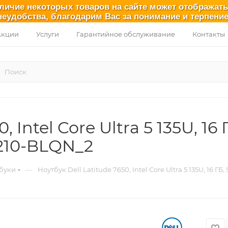
аличие некоторых товаров на сайте может отображат
неудобства, благодарим Вас за понимание и терпение
Акции
Услуги
Гарантийное обслуживание
Контакты
 Intel Core Ultra 5 135U, 16 Г
 210-BLQN_2
—
буки
Ноутбук Dell Latitude 7650, Intel Core Ultra 5 135U, 16 Г