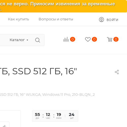
ься не верно. Приносим извинения за временные
.
Как купить
Вопросы и ответы
ВОЙТИ
0
0
0
Каталог
Б, SSD 512 ГБ, 16″
Б, SSD 512 ГБ, 16″ WUXGA, Windows 11 Pro, 210-BLQN_2
55
12
19
39
24
дн
час
мин
сек
шт