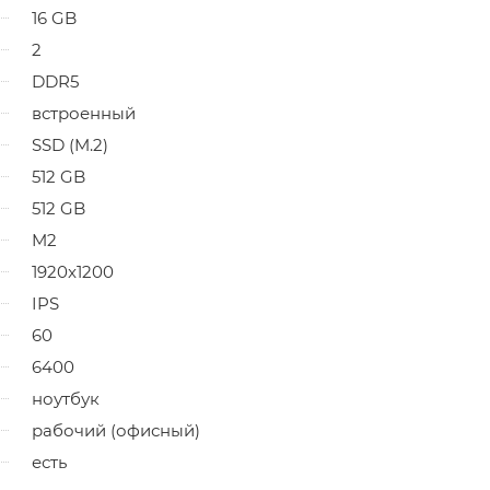
16 GB
2
DDR5
встроенный
SSD (M.2)
512 GB
512 GB
M2
1920x1200
IPS
60
6400
ноутбук
рабочий (офисный)
есть