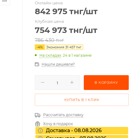
Онлайн цена
842 975
тнг
/шт
Клубная цена
754 973
тнг
/шт
786 430
тнг
-
4
%
Экономия
31 457
тнг
На складах
: 24
в 1 магазине
Нашли дешевле?
В КОРЗИНУ
КУПИТЬ В 1 КЛИК
Рассчитать доставку
Хочу в подарок
Доставка - 08.08.2026