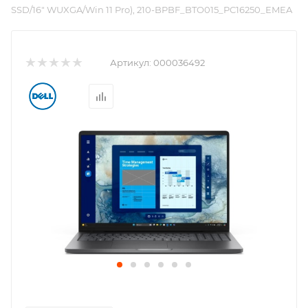
SSD/16" WUXGA/Win 11 Pro), 210-BPBF_BTO015_PC16250_EMEA
Артикул:
000036492