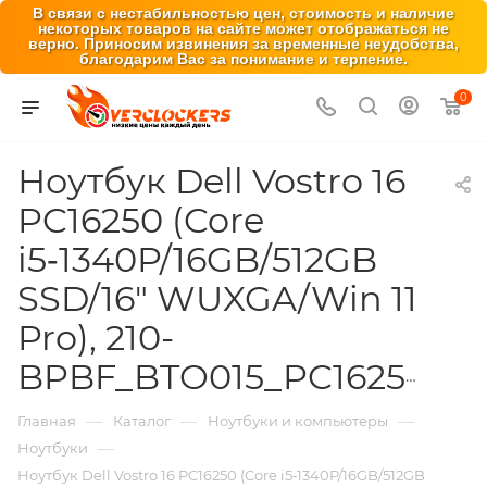
В связи с нестабильностью цен, стоимость и наличие
некоторых товаров на сайте может отображаться не
верно. Приносим извинения за временные неудобства,
благодарим Вас за понимание и терпение.
0
Ноутбук Dell Vostro 16
PC16250 (Core
i5‑1340P/16GB/512GB
SSD/16" WUXGA/Win 11
Pro), 210-
BPBF_BTO015_PC16250_EMEA
—
—
—
Главная
Каталог
Ноутбуки и компьютеры
—
Ноутбуки
Ноутбук Dell Vostro 16 PC16250 (Core i5‑1340P/16GB/512GB