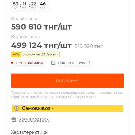
53
11
22
46
дн
час
мин
сек
Онлайн цена
590 810
тнг
/шт
Клубная цена
499 124
тнг
/шт
519 920
тнг
-
4
%
Экономия
20 796
тнг
Нет в наличии
Нашли дешевле?
ПОД ЗАКАЗ
Товар закончился, но наши менеджеры проверят, можем ли мы
оформить для Вас заказ, и дадут обратную связь.
Самовывоз -
Хочу в подарок
Характеристики