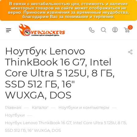
В связи с нестабильностью цен, стоимость и наличие
некоторых товаров на сайте может отображаться не
верно. Приносим извинения за временные неудобства,
благодарим Вас за понимание и терпение.
0
Ноутбук Lenovo
ThinkBook 16 G7, Intel
Core Ultra 5 125U, 8 ГБ,
SSD 512 ГБ, 16″
WUXGA, DOS
—
—
—
Главная
Каталог
Ноутбуки и компьютеры
—
Ноутбуки
Ноутбук Lenovo ThinkBook 16 G7, Intel Core Ultra 5 125U, 8 ГБ,
SSD 512 ГБ, 16″ WUXGA, DOS