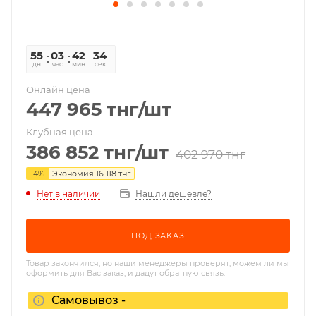
55
03
42
34
дн
час
мин
сек
Онлайн цена
447 965
тнг
/шт
Клубная цена
386 852
тнг
/шт
402 970
тнг
-
4
%
Экономия
16 118
тнг
Нет в наличии
Нашли дешевле?
ПОД ЗАКАЗ
Товар закончился, но наши менеджеры проверят, можем ли мы
оформить для Вас заказ, и дадут обратную связь.
Самовывоз -