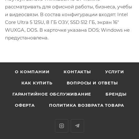
рассматривать для офисной работы, бизнеса, учёбы
и видеосвязи. В состав конфигурации входят: Intel
Core Ultra 5 125U, 8 ГБ ОЗУ, SSD 512 ГБ, экран 16″
WUXGA, DOS. В карточке указана DOS; Windows не
предустановлена.
О КОМПАНИИ
КОНТАКТЫ
УСЛУГИ
КАК КУПИТЬ
ВОПРОСЫ И ОТВЕТЫ
ГАРАНТИЙНОЕ ОБСЛУЖИВАНИЕ
БРЕНДЫ
ОФЕРТА
ПОЛИТИКА ВОЗВРАТА ТОВАРА