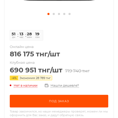
51
13
28
18
дн
час
мин
сек
Онлайн цена
816 175
тнг
/шт
Клубная цена
690 951
тнг
/шт
719 740
тнг
-
4
%
Экономия
28 789
тнг
Нет в наличии
Нашли дешевле?
ПОД ЗАКАЗ
Товар закончился, но наши менеджеры проверят, можем ли мы
оформить для Вас заказ, и дадут обратную связь.