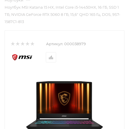
—
Ноутбуки
Ноутбук MSI Katana 15 HX, Intel Core i5-14450HX, 16 ГБ, SSD 1
ТБ, NVIDIA GeForce RTX 5060 8 ГБ, 15,6″ QHD 165 Гц, DOS, 9S7-
1587C1-813
Артикул:
000038979