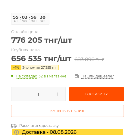
55
03
56
38
дн
час
мин
сек
Онлайн цена
776 205
тнг
/шт
Клубная цена
656 535
тнг
/шт
683 890
тнг
-
4
%
Экономия
27 355
тнг
На складах
: 32
в 1 магазине
Нашли дешевле?
В КОРЗИНУ
КУПИТЬ В 1 КЛИК
Рассчитать доставку
Доставка - 08.08.2026