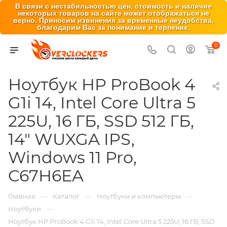
В связи с нестабильностью цен, стоимость и наличие
некоторых товаров на сайте может отображаться не
верно. Приносим извинения за временные неудобства,
благодарим Вас за понимание и терпение.
0
Ноутбук HP ProBook 4
G1i 14, Intel Core Ultra 5
225U, 16 ГБ, SSD 512 ГБ,
14″ WUXGA IPS,
Windows 11 Pro,
C67H6EA
—
—
—
Главная
Каталог
Ноутбуки и компьютеры
—
Ноутбуки
Ноутбук HP ProBook 4 G1i 14, Intel Core Ultra 5 225U, 16 ГБ, SSD