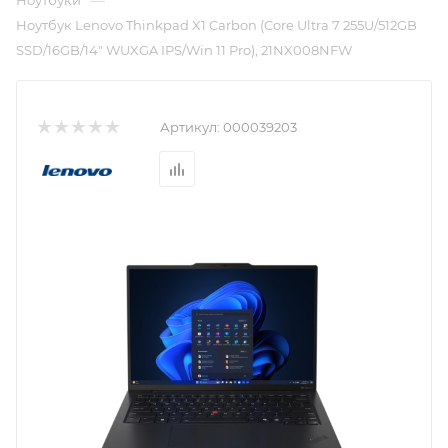
—
Ноутбуки
Ноутбук Lenovo Thinkpad X1 Carbon (Core Ultra 7 255U/512GB
SSD/16GB/14" WUXGA IPS/Win 11 Pro), 21NX008NFW
Артикул:
000039203