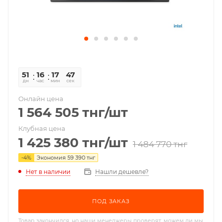
51
16
17
47
дн
час
мин
сек
Онлайн цена
1 564 505
тнг
/шт
Клубная цена
1 425 380
тнг
/шт
1 484 770
тнг
-
4
%
Экономия
59 390
тнг
Нет в наличии
Нашли дешевле?
ПОД ЗАКАЗ
Товар закончился, но наши менеджеры проверят, можем ли мы