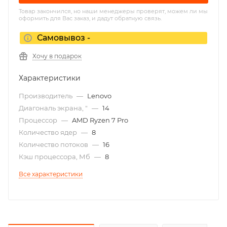
Товар закончился, но наши менеджеры проверят, можем ли мы
оформить для Вас заказ, и дадут обратную связь.
Самовывоз -
Хочу в подарок
Характеристики
Производитель
—
Lenovo
Диагональ экрана, "
—
14
Процессор
—
AMD Ryzen 7 Pro
Количество ядер
—
8
Количество потоков
—
16
Кэш процессора, Мб
—
8
Все характеристики