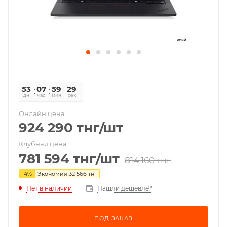
53
07
59
29
дн
час
мин
сек
Онлайн цена
924 290
тнг
/шт
Клубная цена
781 594
тнг
/шт
814 160
тнг
-
4
%
Экономия
32 566
тнг
Нет в наличии
Нашли дешевле?
ПОД ЗАКАЗ