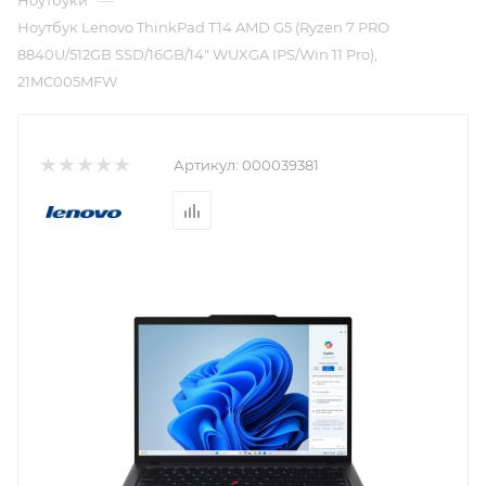
—
Ноутбуки
Ноутбук Lenovo ThinkPad T14 AMD G5 (Ryzen 7 PRO
8840U/512GB SSD/16GB/14" WUXGA IPS/Win 11 Pro),
21MC005MFW
Артикул:
000039381