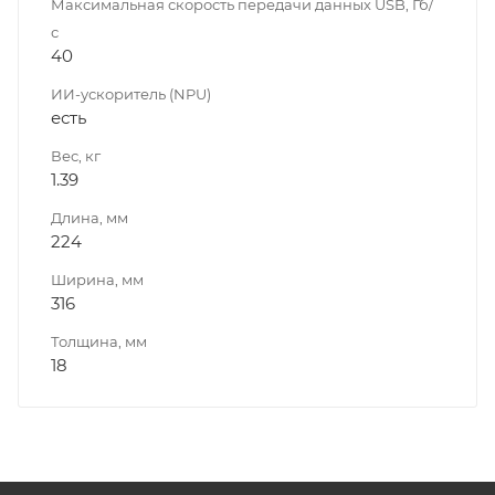
Максимальная скорость передачи данных USB, Гб/
с
40
ИИ-ускоритель (NPU)
есть
Вес, кг
1.39
Длина, мм
224
Ширина, мм
316
Толщина, мм
18