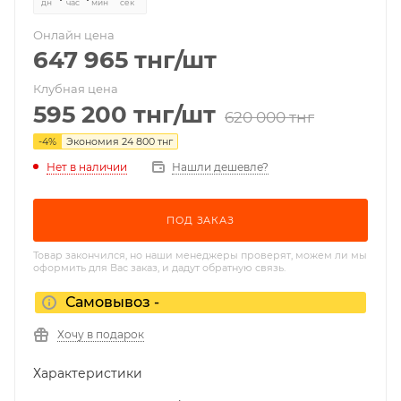
дн
час
мин
сек
Онлайн цена
647 965
тнг
/шт
Клубная цена
595 200
тнг
/шт
620 000
тнг
-
4
%
Экономия
24 800
тнг
Нет в наличии
Нашли дешевле?
ПОД ЗАКАЗ
Товар закончился, но наши менеджеры проверят, можем ли мы
оформить для Вас заказ, и дадут обратную связь.
Самовывоз -
Хочу в подарок
Характеристики