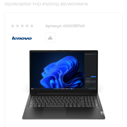
SSD/16GB/15,6" FHD IPS/DOS), 83GW009NFW
Артикул:
000039749