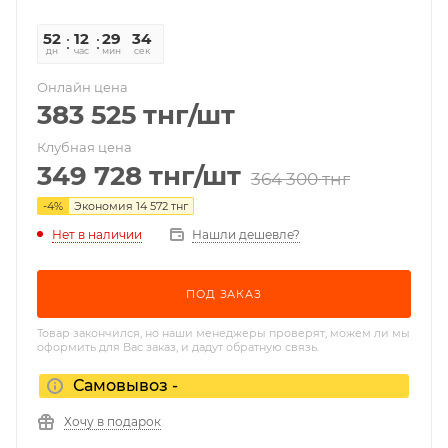
52
12
29
34
дн
час
мин
сек
Онлайн цена
383 525
тнг
/шт
Клубная цена
349 728
тнг
/шт
364 300
тнг
-
4
%
Экономия
14 572
тнг
Нет в наличии
Нашли дешевле?
ПОД ЗАКАЗ
Товар закончился, но наши менеджеры проверят, можем ли мы
оформить для Вас заказ, и дадут обратную связь.
Самовывоз -
Хочу в подарок