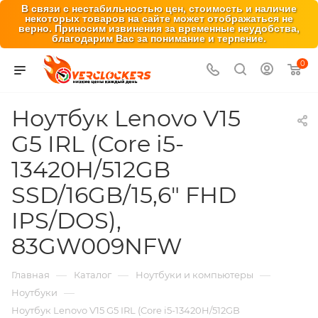
В связи с нестабильностью цен, стоимость и наличие
некоторых товаров на сайте может отображаться не
верно. Приносим извинения за временные неудобства,
благодарим Вас за понимание и терпение.
0
Ноутбук Lenovo V15
G5 IRL (Core i5-
13420H/512GB
SSD/16GB/15,6" FHD
IPS/DOS),
83GW009NFW
—
—
—
Главная
Каталог
Ноутбуки и компьютеры
—
Ноутбуки
Ноутбук Lenovo V15 G5 IRL (Core i5-13420H/512GB