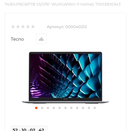
7430U/16GB/1TB SSD/16" WUXGA/Win 11 Home), 71003300343
Артикул:
000040212
Tecno
52
10
02
41