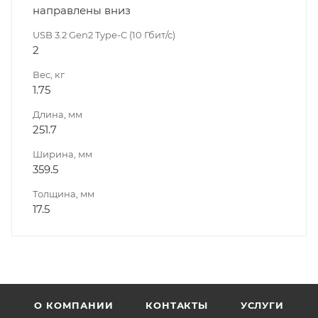
направлены вниз
USB 3.2 Gen2 Type-C (10 Гбит/с)
2
Вес, кг
1.75
Длина, мм
251.7
Ширина, мм
359.5
Толщина, мм
17.5
О КОМПАНИИ
КОНТАКТЫ
УСЛУГИ