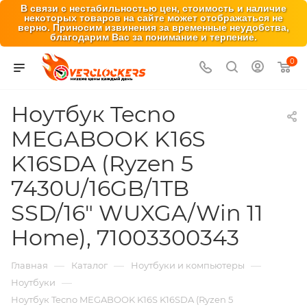
В связи с нестабильностью цен, стоимость и наличие
некоторых товаров на сайте может отображаться не
верно. Приносим извинения за временные неудобства,
благодарим Вас за понимание и терпение.
0
Ноутбук Tecno
MEGABOOK K16S
K16SDA (Ryzen 5
7430U/16GB/1TB
SSD/16" WUXGA/Win 11
Home), 71003300343
—
—
—
Главная
Каталог
Ноутбуки и компьютеры
—
Ноутбуки
Ноутбук Tecno MEGABOOK K16S K16SDA (Ryzen 5