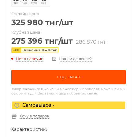
дн
час
мин
сек
Онлайн цена
325 980
тнг
/шт
Клубная цена
275 396
тнг
/шт
286 870
тнг
-
4
%
Экономия
11 474
тнг
Нет в наличии
Нашли дешевле?
ПОД ЗАКАЗ
Товар закончился, но наши менеджеры проверят, можем ли мы
оформить для Вас заказ, и дадут обратную связь.
Самовывоз -
Хочу в подарок
Характеристики