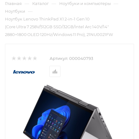
—
—
—
Главная
Каталог
Ноутбуки и компьютеры
—
Ноутбуки
Ноутбук Lenovo ThinkPad X1 2-in-1 Gen 10
(Core Ultra 7 258V/512GB SSD/32GB/Intel Arc 140V/14"
2880×1800 OLED 120Hz/Windows 11 Pro), 21NU0021FW
Артикул:
000040793