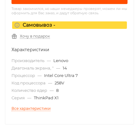
Товар закончился, но наши менеджеры проверят, можем ли мы
оформить для Вас заказ, и дадут обратную связь.
Самовывоз -
Хочу в подарок
Характеристики
Производитель
—
Lenovo
Диагональ экрана, "
—
14
Процессор
—
Intel Core Ultra 7
Код процессора
—
258V
Количество ядер
—
8
Серия
—
ThinkPad X1
Все характеристики