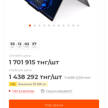
53
12
02
37
дн
час
мин
сек
Онлайн цена
1 701 915
тнг
/шт
Клубная цена
1 438 292
тнг
/шт
1 498 220
тнг
-
4
%
Экономия
59 928
тнг
Нет в наличии
Нашли дешевле?
ПОД ЗАКАЗ