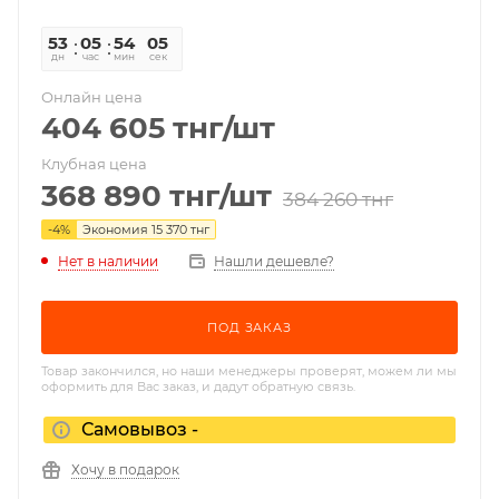
53
05
54
04
дн
час
мин
сек
Онлайн цена
404 605
тнг
/шт
Клубная цена
368 890
тнг
/шт
384 260
тнг
-
4
%
Экономия
15 370
тнг
Нет в наличии
Нашли дешевле?
ПОД ЗАКАЗ
Товар закончился, но наши менеджеры проверят, можем ли мы
оформить для Вас заказ, и дадут обратную связь.
Самовывоз -
Хочу в подарок