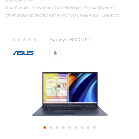
—
Ноутбуки
Ноутбук ASUS Vivobook 15 M1502NAQ-BQ048 (Ryzen 7
170/512GB SSD/16GB/15.6" FHD/DOS), 90NB1841-M001W0
Артикул:
000041141