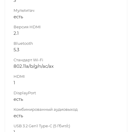
3
Мультитач
есть
Версия HDMI
2.1
Bluetooth
5.3
Стандарт Wi-Fi
802.11a/b/g/n/ac/ax
HDMI
1
DisplayPort
есть
Комбинированный аудиовыход
есть
USB 3.2 Gen1 Type-C (5 Гбит/с)