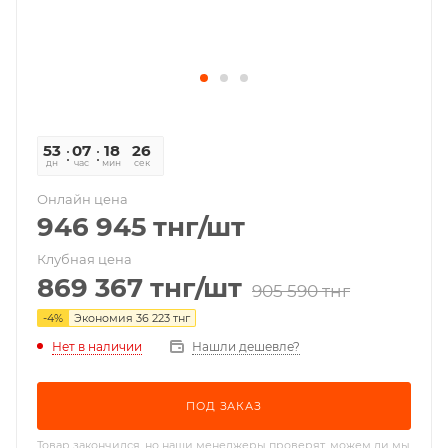
53
07
18
26
дн
час
мин
сек
Онлайн цена
946 945
тнг
/шт
Клубная цена
869 367
тнг
/шт
905 590
тнг
-
4
%
Экономия
36 223
тнг
Нет в наличии
Нашли дешевле?
ПОД ЗАКАЗ
Товар закончился, но наши менеджеры проверят, можем ли мы