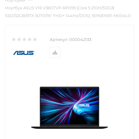
—
Ноутбуки
Ноутбук ASUS V16 V3607VP-RP059 (Core 5 210H/512GB
SSD/32GB/RTX 5070/16" FHD+ 144Hz/DOS), 90NB16R1-M004L0
Артикул:
000042133