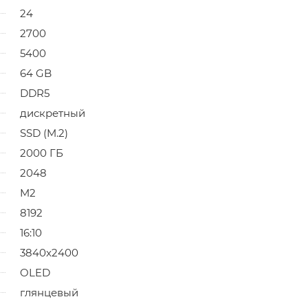
24
2700
5400
64 GB
DDR5
дискретный
SSD (M.2)
2000 ГБ
2048
M2
8192
16:10
3840x2400
OLED
глянцевый