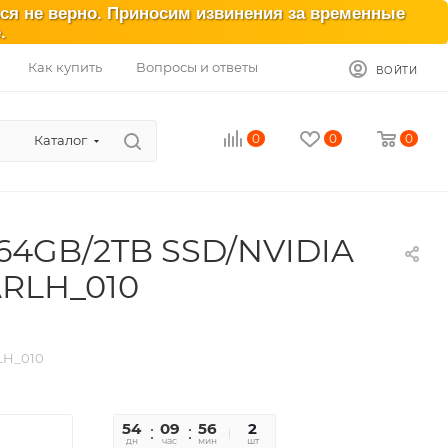
ься не верно. Приносим извинения за временные
.
Как купить
Вопросы и ответы
ВОЙТИ
0
0
0
Каталог
H/64GB/2TB SSD/NVIDIA
_ARLH_010
RLH_010
54
09
56
50
2
дн
час
мин
сек
шт