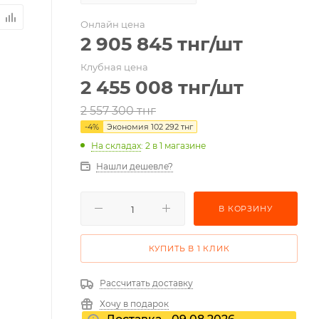
Онлайн цена
2 905 845
тнг
/шт
Клубная цена
2 455 008
тнг
/шт
2 557 300
тнг
-
4
%
Экономия
102 292
тнг
На складах
: 2
в 1 магазине
Нашли дешевле?
В КОРЗИНУ
КУПИТЬ В 1 КЛИК
Рассчитать доставку
Хочу в подарок