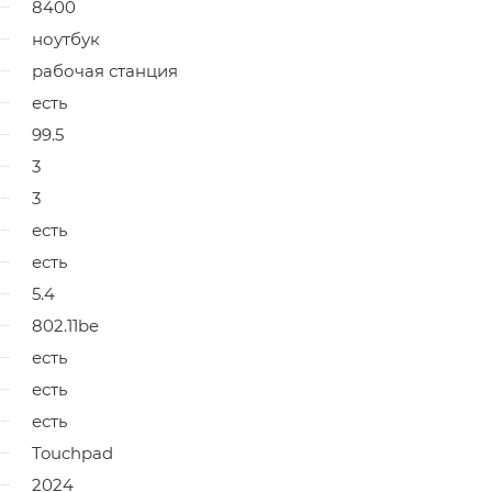
8400
ноутбук
рабочая станция
есть
99.5
3
3
есть
есть
5.4
802.11be
есть
есть
есть
Touchpad
2024