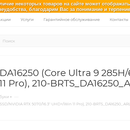
аличие некоторых товаров на сайте может отображат
неудобства, благодарим Вас за понимание и терпение
Акции
Услуги
Гарантийное обслуживание
Контакты
 DA16250 (Core Ultra 9 285
11 Pro), 210-BRTS_DA16250
—
буки
 SSD/NVIDIA RTX 5070/16.3" UHD+/Win 11 Pro), 210-BRTS_DA16250_A