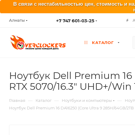
В связи с нестабильностью цен, стоимость и н
+7 747 601-03-25
Алматы
КАТАЛОГ
Ноутбук Dell Premium 16
RTX 5070/16.3" UHD+/Win 
—
—
—
Главная
Каталог
Ноутбуки и компьютеры
Ноут
Ноутбук Dell Premium 16 DA16250 (Core Ultra 9 285H/64GB/2TB