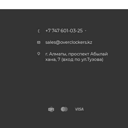
+7 747 601-03-25
sales@overclockers.kz
г. Алматы, проспект Абылай
хана, 7 (вход по ул.Тузова)
Алматы
Павлодар
Б