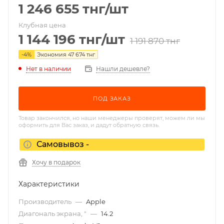
1 246 655
тнг
/шт
Клубная цена
1 144 196
тнг
/шт
1 191 870
тнг
-
4
%
Экономия
47 674
тнг
Нет в наличии
Нашли дешевле?
ПОД ЗАКАЗ
Товар закончился, но наши менеджеры проверят, можем ли мы
оформить для Вас заказ, и дадут обратную связь.
Самовывоз -
Хочу в подарок
Характеристики
Производитель
—
Apple
Диагональ экрана, "
—
14.2