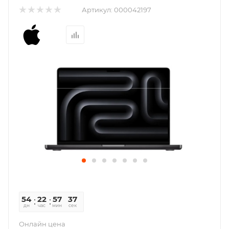
Артикул:
000042197
54
22
57
37
дн
час
мин
сек
Онлайн цена