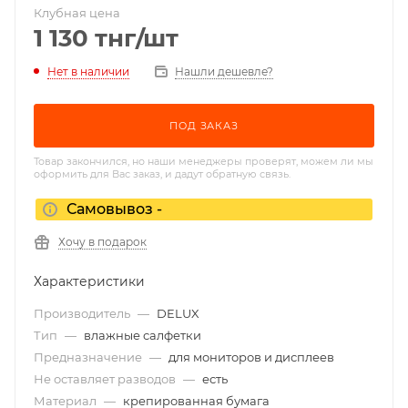
Клубная цена
1 130
тнг
/шт
Нет в наличии
Нашли дешевле?
ПОД ЗАКАЗ
Товар закончился, но наши менеджеры проверят, можем ли мы
оформить для Вас заказ, и дадут обратную связь.
Самовывоз -
Хочу в подарок
Характеристики
Производитель
—
DELUX
Тип
—
влажные салфетки
Предназначение
—
для мониторов и дисплеев
Не оставляет разводов
—
есть
Материал
—
крепированная бумага