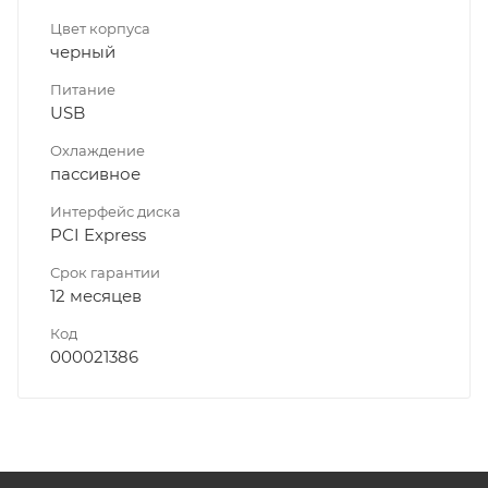
Цвет корпуса
черный
Питание
USB
Охлаждение
пассивное
Интерфейс диска
PCI Express
Срок гарантии
12 месяцев
Код
000021386