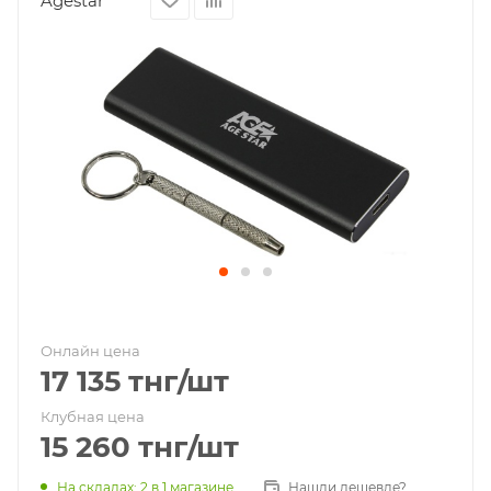
Agestar
Онлайн цена
17 135
тнг
/шт
Клубная цена
15 260
тнг
/шт
На складах
: 2
в 1 магазине
Нашли дешевле?