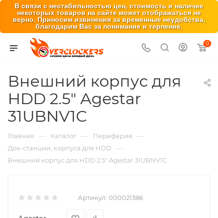
В связи с нестабильностью цен, стоимость и наличие
некоторых товаров на сайте может отображаться не
верно. Приносим извинения за временные неудобства,
благодарим Вас за понимание и терпение.
0
Внешний корпус для
HDD 2.5" Agestar
31UBNV1C
—
—
—
Главная
Каталог
Периферия
—
Док-станции, корпуса для HDD
Внешний корпус для HDD 2.5" Agestar 31UBNV1C
Артикул:
000021386