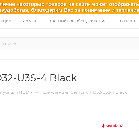
аличие некоторых товаров на сайте может отображат
неудобства, благодарим Вас за понимание и терпение
Акции
Услуги
Гарантийное обслуживание
Контакты
32-U3S-4 Black
—
рпуса для HDD
Док-станция Gembird HD32-U3S-4 Black