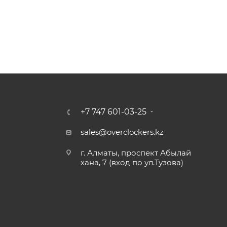
+7 747 601-03-25
sales@overclockers.kz
г. Алматы, проспект Абылай
хана, 7 (вход по ул.Тузова)