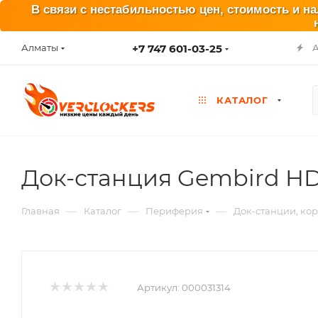
В связи с нестабильностью цен, стоимость и н
+7 747 601-03-25
Алматы
КАТАЛОГ
Док-станция Gembird HD
—
—
—
Главная
Каталог
Периферия
Док-станции, ко
Артикул:
000031314