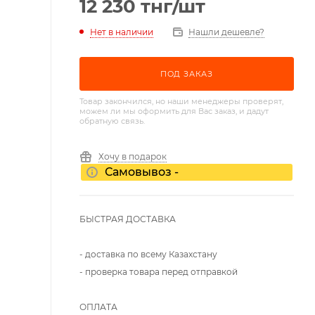
12 230
тнг
/шт
Нет в наличии
Нашли дешевле?
ПОД ЗАКАЗ
Товар закончился, но наши менеджеры проверят,
можем ли мы оформить для Вас заказ, и дадут
обратную связь.
Хочу в подарок
Самовывоз -
БЫСТРАЯ ДОСТАВКА
- доставка по всему Казахстану
- проверка товара перед отправкой
ОПЛАТА