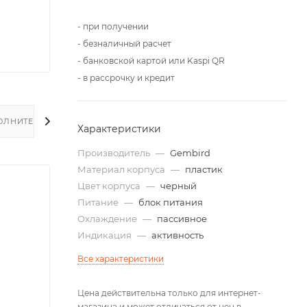
- при получении
- безналичный расчет
- банковской картой или Kaspi QR
- в рассрочку и кредит
ОЛНИТЕЛЬНО
Характеристики
Производитель
—
Gembird
Материал корпуса
—
пластик
Цвет корпуса
—
черный
Питание
—
блок питания
Охлаждение
—
пассивное
Индикация
—
активность
Все характеристики
Цена действительна только для интернет-
магазина и может отличаться от цен в