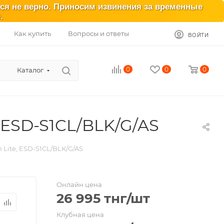
ься не верно. Приносим извинения за временные
.
Как купить
Вопросы и ответы
ВОЙТИ
0
0
0
Каталог
 ESD-S1CL/BLK/G/AS
 Lite, ESD-S1CL/BLK/G/AS
Онлайн цена
26 995
тнг
/шт
Клубная цена