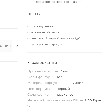
- проверка товара перед отправкой
ОПЛАТА
- при получении
- безналичный расчет
- банковской картой или Kaspi QR
- в рассрочку и кредит
ОЛНИТЕЛЬНО
Характеристики
Производитель
—
Asus
Форм-фактор
—
M2
Материал корпуса
—
алюминий
Цвет корпуса
—
черный
Охлаждение
—
пассивное
Интерфейс подключения к ПК
—
USB Type-
C