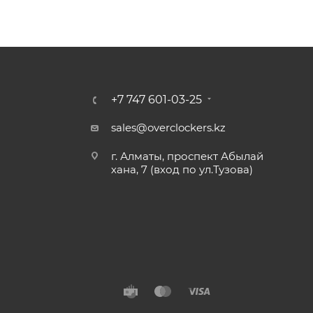
+7 747 601-03-25
sales@overclockers.kz
г. Алматы, проспект Абылай
хана, 7 (вход по ул.Тузова)
Алматы
Павлодар
Б