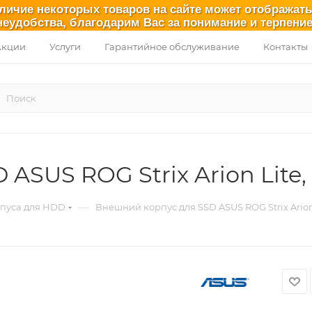
аличие некоторых товаров на сайте может отображат
неудобства, благодарим Вас за понимание и терпение
Акции
Услуги
Гарантийное обслуживание
Контакты
ASUS ROG Strix Arion Lite,
—
рпуса для HDD
Внешний корпус для SSD ASUS ROG Strix Arion