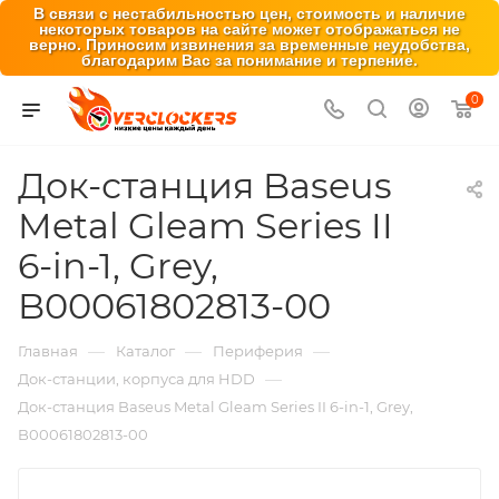
В связи с нестабильностью цен, стоимость и наличие
некоторых товаров на сайте может отображаться не
верно. Приносим извинения за временные неудобства,
благодарим Вас за понимание и терпение.
0
Док-станция Baseus
Metal Gleam Series II
6-in-1, Grey,
B00061802813-00
—
—
—
Главная
Каталог
Периферия
—
Док-станции, корпуса для HDD
Док-станция Baseus Metal Gleam Series II 6-in-1, Grey,
B00061802813-00