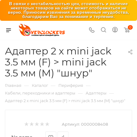
В связи с нестабильностью цен, стоимость и наличие
некоторых товаров на сайте может отображаться не
верно. Приносим извинения за временные неудобства,
благодарим Вас за понимание и терпение.
0
Адаптер 2 x mini jack
3.5 мм (F) > mini jack
3.5 мм (M) "шнур"
—
—
—
Главная
Каталог
Периферия
—
—
Кабели, переходники и адаптеры
Адаптеры
Адаптер 2 x mini jack 3.5 мм (F) > mini jack 3.5 мм (M) "шнур"
Артикул:
0000008408