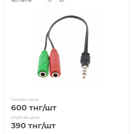
No name
Онлайн цена
600
тнг
/шт
Клубная цена
390
тнг
/шт