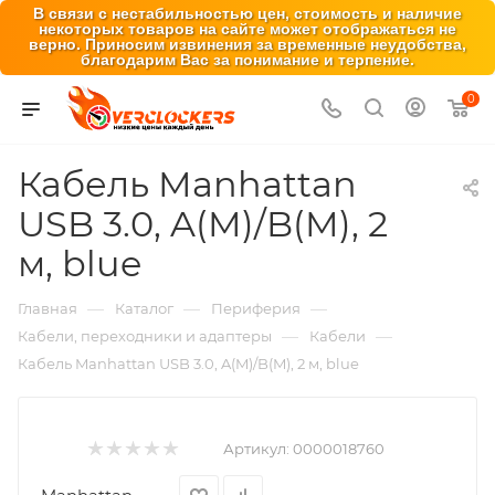
В связи с нестабильностью цен, стоимость и наличие
некоторых товаров на сайте может отображаться не
верно. Приносим извинения за временные неудобства,
благодарим Вас за понимание и терпение.
0
Кабель Manhattan
USB 3.0, A(M)/B(M), 2
м, blue
—
—
—
Главная
Каталог
Периферия
—
—
Кабели, переходники и адаптеры
Кабели
Кабель Manhattan USB 3.0, A(M)/B(M), 2 м, blue
Артикул:
0000018760