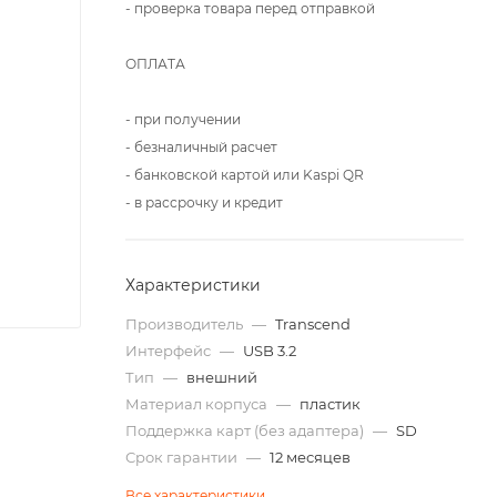
- проверка товара перед отправкой
ОПЛАТА
- при получении
- безналичный расчет
- банковской картой или Kaspi QR
- в рассрочку и кредит
Характеристики
Производитель
—
Transcend
Интерфейс
—
USB 3.2
Тип
—
внешний
Материал корпуса
—
пластик
Поддержка карт (без адаптера)
—
SD
Срок гарантии
—
12 месяцев
Все характеристики