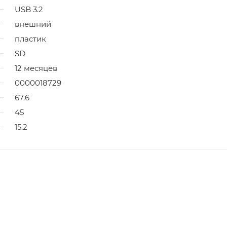
USB 3.2
внешний
пластик
SD
12 месяцев
0000018729
67.6
45
15.2