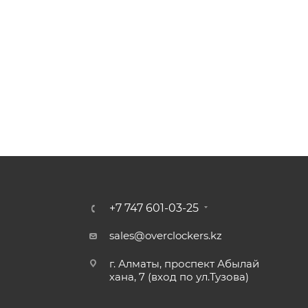
+7 747 601-03-25
sales@overclockers.kz
г. Алматы, проспект Абылай
хана, 7 (вход по ул.Тузова)