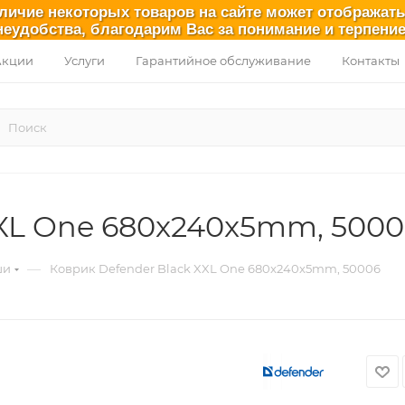
аличие некоторых товаров на сайте может отображат
неудобства, благодарим Вас за понимание и терпение
Акции
Услуги
Гарантийное обслуживание
Контакты
XXL One 680x240x5mm, 5000
—
ши
Коврик Defender Black XXL One 680x240x5mm, 50006