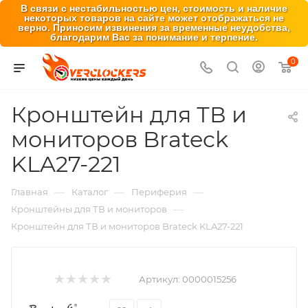
В связи с нестабильностью цен, стоимость и наличие
некоторых товаров на сайте может отображаться не
верно. Приносим извинения за временные неудобства,
благодарим Вас за понимание и терпение.
0
Кронштейн для ТВ и
мониторов Brateck
KLA27-221
—
—
—
Главная
Каталог
Периферия
—
Кронштейны для ТВ и мониторов
Кронштейн для ТВ и мониторов Brateck KLA27-221
Артикул:
0000015256