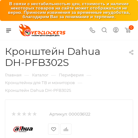
В связи с нестабильностью цен, стоимость и наличие
некоторых товаров на сайте может отображаться не
верно. Приносим извинения за временные неудобства,
благодарим Вас за понимание и терпение.
0
Кронштейн Dahua
DH-PFB302S
—
—
—
Главная
Каталог
Периферия
—
Кронштейны для ТВ и мониторов
Кронштейн Dahua DH-PFB302S
Артикул:
000036122