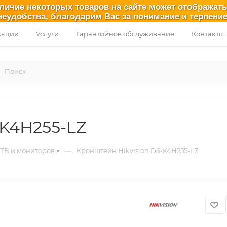
аличие некоторых товаров на сайте может отображат
неудобства, благодарим Вас за понимание и терпение
Акции
Услуги
Гарантийное обслуживание
Контакты
-K4H255-LZ
—
ТВ и мониторов
Кронштейн Hikvision DS-K4H255-LZ