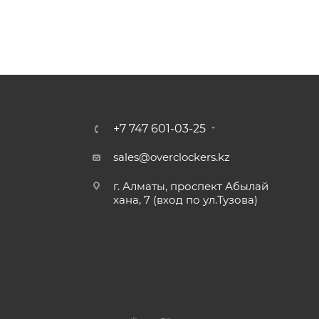
+7 747 601-03-25
sales@overclockers.kz
г. Алматы, проспект Абылай
хана, 7 (вход по ул.Тузова)