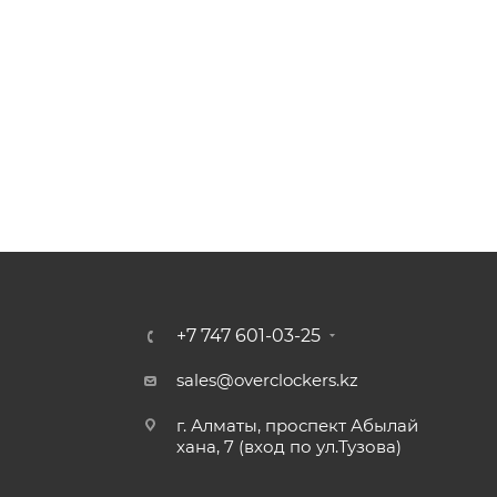
+7 747 601-03-25
sales@overclockers.kz
г. Алматы, проспект Абылай
хана, 7 (вход по ул.Тузова)