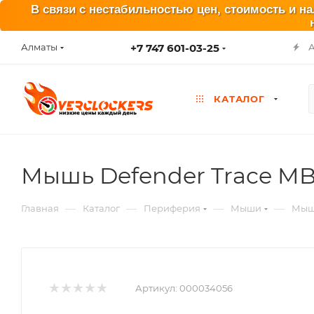
В связи с нестабильностью цен, стоимость и н
+7 747 601-03-25
Алматы
КАТАЛОГ
Мышь Defender Trace MB
—
—
—
—
Главная
Каталог
Периферия
Мыши
Мышь
Артикул:
000034056