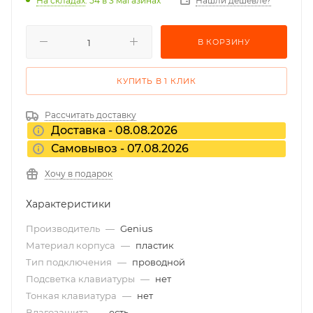
На складах
: 54
в 3 магазинах
Нашли дешевле?
В КОРЗИНУ
КУПИТЬ В 1 КЛИК
Рассчитать доставку
Доставка - 08.08.2026
Самовывоз - 07.08.2026
Хочу в подарок
Характеристики
Производитель
—
Genius
Материал корпуса
—
пластик
Тип подключения
—
проводной
Подсветка клавиатуры
—
нет
Тонкая клавиатура
—
нет
Влагозащита
—
есть