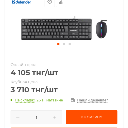
Онлайн цена
4 105
тнг
/шт
Клубная цена
3 710
тнг
/шт
На складах
: 26
в 1 магазине
Нашли дешевле?
В КОРЗИНУ