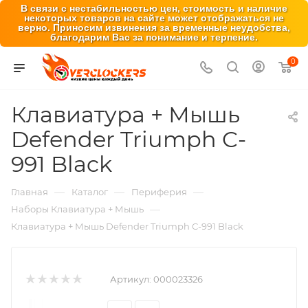
В связи с нестабильностью цен, стоимость и наличие
некоторых товаров на сайте может отображаться не
верно. Приносим извинения за временные неудобства,
благодарим Вас за понимание и терпение.
0
Клавиатура + Мышь
Defender Triumph C-
991 Black
—
—
—
Главная
Каталог
Периферия
—
Наборы Клавиатура + Мышь
Клавиатура + Мышь Defender Triumph C-991 Black
Артикул:
000023326