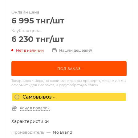
Онлайн цена
6 995
тнг
/шт
Клубная цена
6 230
тнг
/шт
Нет в наличии
Нашли дешевле?
ПОД ЗАКАЗ
Товар закончился, но наши менеджеры проверят, можем ли мы
оформить для Вас заказ, и дадут обратную связь.
Самовывоз -
Хочу в подарок
Характеристики
Производитель
—
No Brand