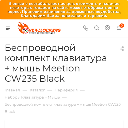
В связи с нестабильностью цен, стоимость и наличие
некоторых товаров на сайте может отображаться не
верно. Приносим извинения за временные неудобства,
благодарим Вас за понимание и терпение.
0
Беспроводной
комплект клавиатура
+ мышь Meetion
CW235 Black
—
—
—
Главная
Каталог
Периферия
—
Наборы Клавиатура + Мышь
Беспроводной комплект клавиатура + мышь Meetion CW235
Black