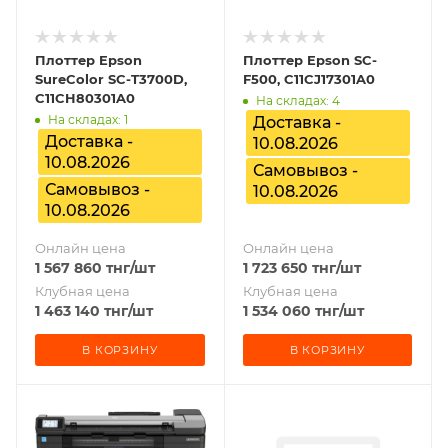
Плоттер Epson
Плоттер Epson SC-
SureColor SC-T3700D,
F500, C11CJ17301A0
C11CH80301A0
На складах: 4
На складах: 1
Доставка -
Доставка -
10.08.2026
10.08.2026
Самовывоз -
Самовывоз -
10.08.2026
10.08.2026
Онлайн цена
Онлайн цена
1 567 860
тнг
/шт
1 723 650
тнг
/шт
Клубная цена
Клубная цена
1 463 140
тнг
/шт
1 534 060
тнг
/шт
В КОРЗИНУ
В КОРЗИНУ