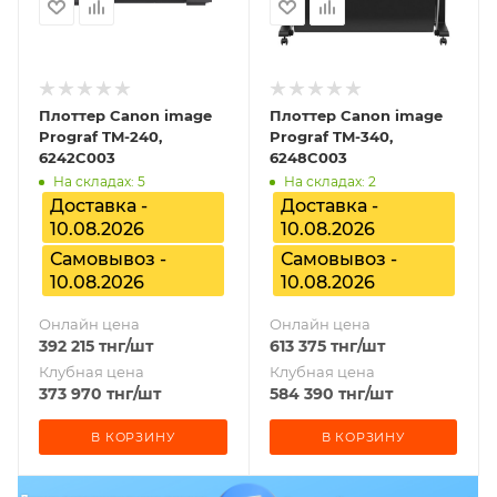
Плоттер Canon image
Плоттер Canon image
Prograf TM-240,
Prograf TM-340,
6242C003
6248C003
На складах: 5
На складах: 2
Доставка -
Доставка -
10.08.2026
10.08.2026
Самовывоз -
Самовывоз -
10.08.2026
10.08.2026
Онлайн цена
Онлайн цена
392 215
тнг
/шт
613 375
тнг
/шт
Клубная цена
Клубная цена
373 970
тнг
/шт
584 390
тнг
/шт
В КОРЗИНУ
В КОРЗИНУ