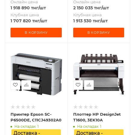
Онлайн цена
Онлайн цена
1 918 890
тнг
/шт
2 150 035
тнг
/шт
Клубная цена
Клубная цена
1 707 820
тнг
/шт
1 913 530
тнг
/шт
В КОРЗИНУ
В КОРЗИНУ
Принтер Epson SC-
Плоттер HP DesignJet
P6500DE, C11CJ49302A0
T1600, 3EK10A
На складах: 1
На складах: 1
Доставка -
Доставка -