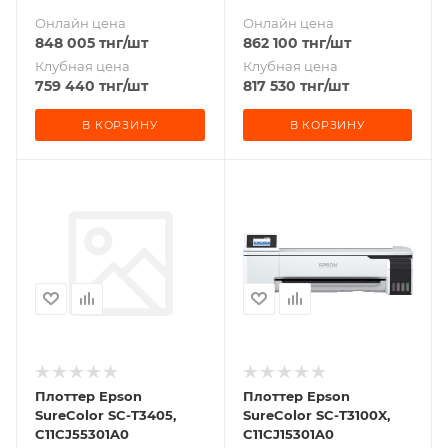
Онлайн цена
Онлайн цена
848 005
тнг
/шт
862 100
тнг
/шт
Клубная цена
Клубная цена
759 440
тнг
/шт
817 530
тнг
/шт
В КОРЗИНУ
В КОРЗИНУ
Плоттер Epson
Плоттер Epson
SureColor SC-T3405,
SureColor SC-T3100X,
C11CJ55301A0
C11CJ15301A0