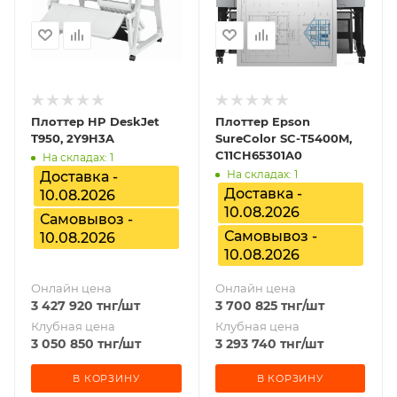
Плоттер HP DeskJet
Плоттер Epson
T950, 2Y9H3A
SureColor SC-T5400M,
C11CH65301A0
На складах: 1
На складах: 1
Доставка -
Доставка -
10.08.2026
10.08.2026
Самовывоз -
Самовывоз -
10.08.2026
10.08.2026
Онлайн цена
Онлайн цена
3 427 920
тнг
/шт
3 700 825
тнг
/шт
Клубная цена
Клубная цена
3 050 850
тнг
/шт
3 293 740
тнг
/шт
В КОРЗИНУ
В КОРЗИНУ