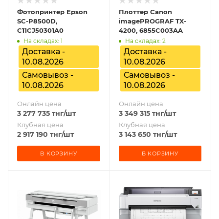
Фотопринтер Epson
Плоттер Canon
SC-P8500D,
imagePROGRAF TX-
C11CJ50301A0
4200, 6855C003AA
На складах: 1
На складах: 2
Доставка -
Доставка -
10.08.2026
10.08.2026
Самовывоз -
Самовывоз -
10.08.2026
10.08.2026
Онлайн цена
Онлайн цена
3 277 735
тнг
/шт
3 349 315
тнг
/шт
Клубная цена
Клубная цена
2 917 190
тнг
/шт
3 143 650
тнг
/шт
В КОРЗИНУ
В КОРЗИНУ