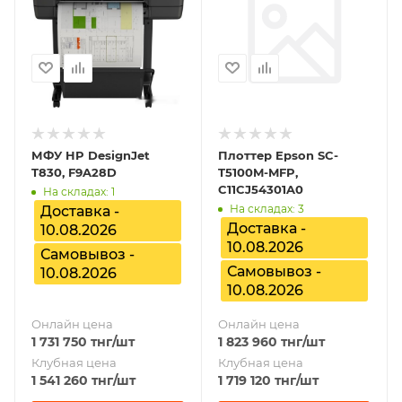
МФУ HP DesignJet
Плоттер Epson SC-
T830, F9A28D
T5100M-MFP,
C11CJ54301A0
На складах: 1
На складах: 3
Доставка -
Доставка -
10.08.2026
10.08.2026
Самовывоз -
Самовывоз -
10.08.2026
10.08.2026
Онлайн цена
Онлайн цена
1 731 750
тнг
/шт
1 823 960
тнг
/шт
Клубная цена
Клубная цена
1 541 260
тнг
/шт
1 719 120
тнг
/шт